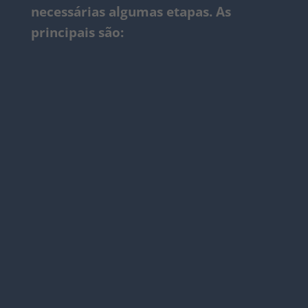
necessárias algumas etapas. As
principais são:
Desenvolvimento do Projeto
Pesquisa da plataforma ideal para o projeto.
Ele será desenvolvido inteiramente?
Poderíamos usar um CMS?
Wireframes